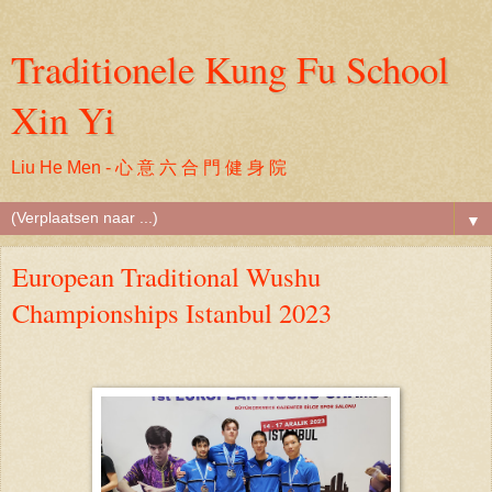
Traditionele Kung Fu School
Xin Yi
Liu He Men - 心 意 六 合 門 健 身 院
▼
European Traditional Wushu
Championships Istanbul 2023