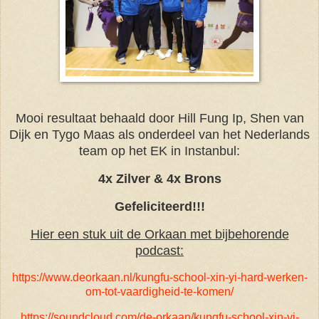
Mooi resultaat behaald door Hill Fung Ip, Shen van
Dijk en Tygo Maas als onderdeel van het Nederlands
team op het EK in Instanbul:
4x Zilver & 4x Brons
Gefeliciteerd!!!
Hier een stuk uit de Orkaan met bijbehorende
podcast:
https://www.deorkaan.nl/kungfu-school-xin-yi-hard-werken-
om-tot-vaardigheid-te-komen/
https://soundcloud.com/de-orkaan/kungfu-school-xin-yi-