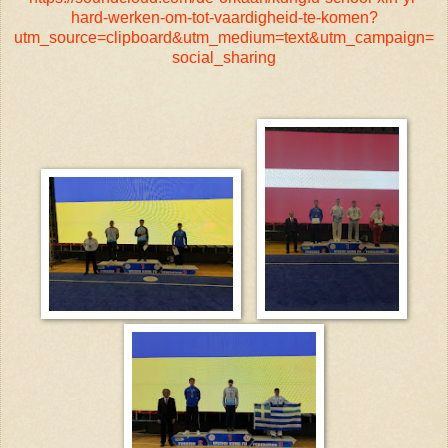
hard-werken-om-tot-vaardigheid-te-komen?
utm_source=clipboard&utm_medium=text&utm_campaign=
social_sharing