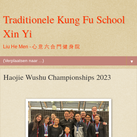
Traditionele Kung Fu School
Xin Yi
Liu He Men - 心 意 六 合 門 健 身 院
▼
Haojie Wushu Championships 2023