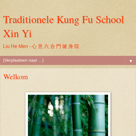
Traditionele Kung Fu School
Xin Yi
Liu He Men - 心 意 六 合 門 健 身 院
▼
Welkom