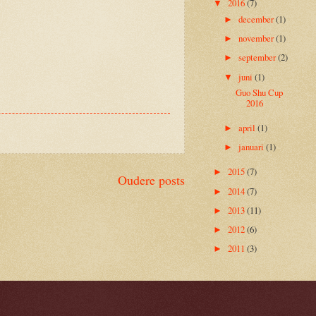
2016
(7)
▼
december
(1)
►
november
(1)
►
september
(2)
►
juni
(1)
▼
Guo Shu Cup
2016
april
(1)
►
januari
(1)
►
2015
(7)
►
Oudere posts
2014
(7)
►
2013
(11)
►
2012
(6)
►
2011
(3)
►