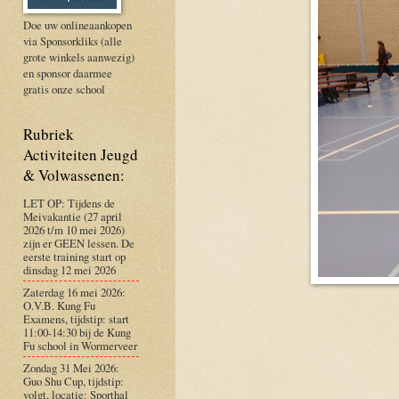
Doe uw onlineaankopen
via Sponsorkliks (alle
grote winkels aanwezig)
en sponsor daarmee
gratis onze school
Rubriek
Activiteiten Jeugd
& Volwassenen:
LET OP: Tijdens de
Meivakantie (27 april
2026 t/m 10 mei 2026)
zijn er GEEN lessen. De
eerste training start op
dinsdag 12 mei 2026
Zaterdag 16 mei 2026:
O.V.B. Kung Fu
Examens, tijdstip: start
11:00-14:30 bij de Kung
Fu school in Wormerveer
Zondag 31 Mei 2026:
Guo Shu Cup, tijdstip:
volgt, locatie: Sporthal