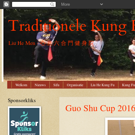
Traditionele Kung 
Liu He Men - 心 意 六 合 門 健 身 院
Welkom
Nieuws
Sifu
Organisatie
Liu He Kung Fu
Kung Fu
Sponsorkliks
Guo Shu Cup 201