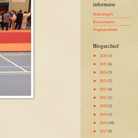
informatie
Schoolregels
Basisstanden
Jeugdsportfonds
Blogarchief
2026
(1)
►
2025
(6)
►
2024
(5)
►
2023
(7)
►
2022
(4)
►
2021
(1)
►
2020
(2)
►
2019
(3)
►
2018
(10)
►
2017
(9)
►