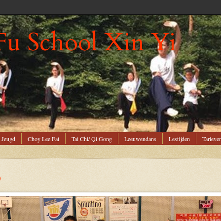
Fu School Xin Yi
 Jeugd
Choy Lee Fat
Tai Chi/ Qi Gong
Leeuwendans
Lestijden
Tarieve
6