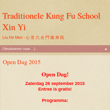
Traditionele Kung Fu School
Xin Yi
Liu He Men - 心 意 六 合 門 健 身 院
▼
Open Dag 2015
Open Dag!
Zaterdag 26 september 2015
Entree is gratis!
Programma: