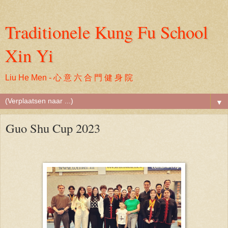
Traditionele Kung Fu School
Xin Yi
Liu He Men - 心 意 六 合 門 健 身 院
▼
Guo Shu Cup 2023