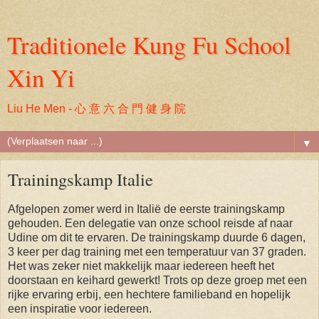
Traditionele Kung Fu School
Xin Yi
Liu He Men - 心 意 六 合 門 健 身 院
▼
Trainingskamp Italie
Afgelopen zomer werd in Italië de eerste trainingskamp
gehouden. Een delegatie van onze school reisde af naar
Udine om dit te ervaren. De trainingskamp duurde 6 dagen,
3 keer per dag training met een temperatuur van 37 graden.
Het was zeker niet makkelijk maar iedereen heeft het
doorstaan en keihard gewerkt! Trots op deze groep met een
rijke ervaring erbij, een hechtere familieband en hopelijk
een inspiratie voor iedereen.