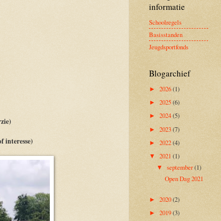
informatie
Schoolregels
Basisstanden
Jeugdsportfonds
Blogarchief
2026
(1)
►
2025
(6)
►
2024
(5)
►
orzie)
2023
(7)
►
f interesse)
2022
(4)
►
2021
(1)
▼
september
(1)
▼
Open Dag 2021
2020
(2)
►
2019
(3)
►