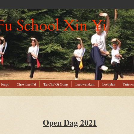
Fu School Xin Yi
 Jeugd
Choy Lee Fat
Tai Chi/ Qi Gong
Leeuwendans
Lestijden
Tarieve
Open Dag 2021