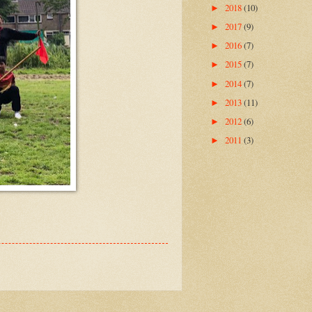
2018
(10)
►
2017
(9)
►
2016
(7)
►
2015
(7)
►
2014
(7)
►
2013
(11)
►
2012
(6)
►
2011
(3)
►