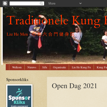
Traditionele Kung 
Liu He Men - 心 意 六 合 門 健 身 院
Welkom
Nieuws
Sifu
Organisatie
Liu He Kung Fu
Kung Fu
Sponsorkliks
Open Dag 2021