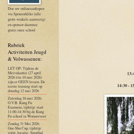
Doe uw onlineaankopen
via Sponsorkliks (alle
grote winkels aanwezig)
en sponsor daarmee
gratis onze school
Rubriek
Activiteiten Jeugd
& Volwassenen:
LET OP: Tijdens de
Meivakantie (27 april
13:
2026 t/m 10 mei 2026)
zijn er GEEN lessen. De
14:30 - 1
eerste training start op
dinsdag 12 mei 2026
Zaterdag 16 mei 2026:
O.V.B. Kung Fu
Examens, tijdstip: start
11:00-14:30 bij de Kung
Fu school in Wormerveer
Zondag 31 Mei 2026:
Guo Shu Cup, tijdstip:
volgt, locatie: Sporthal