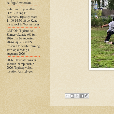
de Pijp Amsterdam
Zaterdag 13 juni 2026:
O.V.B. Kung Fu
Examens, tijdstip: start
11:00-14:30 bij de Kung
Fu school in Wormerveer
LET OP: Tijdens de
Zomervakantie (06 juli
2026 t/m 16 augustus
2026) zijn er GEEN
lessen. De eerste training
start op dinsdag 11
augustus 2026
2026: Ultimate Wushu
World Championship
2026, Tijdstip volgt,
locatie: Amstelveen