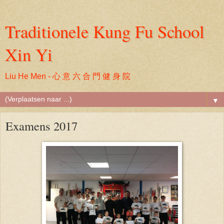
Traditionele Kung Fu School
Xin Yi
Liu He Men - 心 意 六 合 門 健 身 院
▼
Examens 2017