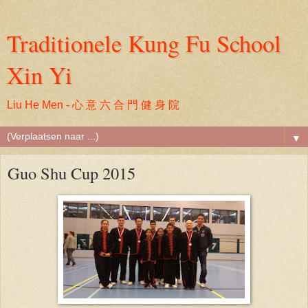
Traditionele Kung Fu School
Xin Yi
Liu He Men - 心 意 六 合 門 健 身 院
▼
Guo Shu Cup 2015